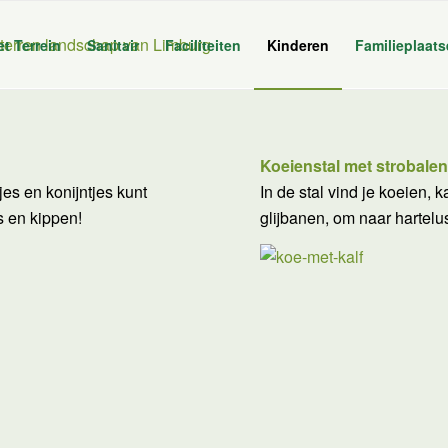
et Terrein
Sanitair
Faciliteiten
Kinderen
Familieplaat
Koeienstal met strobale
jes en konijntjes kunt
In de stal vind je koeien, 
s en kippen!
glijbanen, om naar hartelus