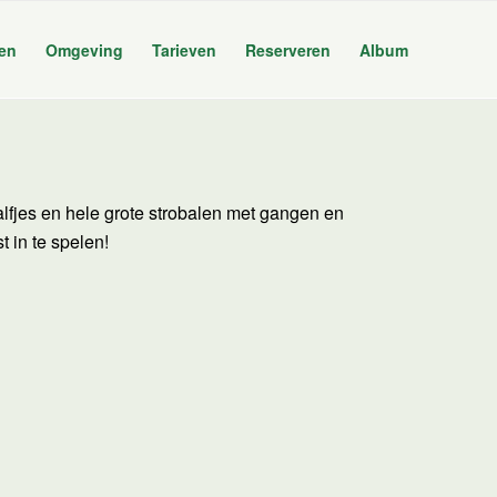
sen
Omgeving
Tarieven
Reserveren
Album
n
kalfjes en hele grote strobalen met gangen en
t in te spelen!